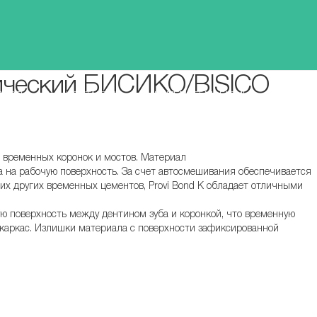
ический БИСИКО/BISICO
ВОСТИ
КОНТАКТЫ
ИНТЕРНЕТ-МАГАЗИН
 временных коронок и мостов. Материал
а на рабочую поверхность. За счет автосмешивания обеспечивается
гих других временных цементов, Provi Bond K обладает отличными
ю поверхность между дентином зуба и коронкой, что временную
 каркас. Излишки материала с поверхности зафиксированной