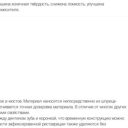
вышена конечная твёрдость, снижена ломкость, улучшена
смесителя.
к и мостов. Материал наносится непосредственно из шприца-
ечивается точная дозировка материала. В отличие от многих других
ыми свойствами.
жду дентином зуба и коронкой, что временную конструкцию можно
ности зафиксированной реставрации также удаляются без