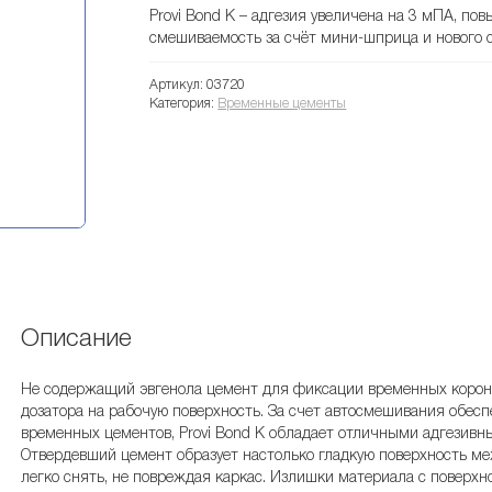
Provi Bond K – адгезия увеличена на 3 мПА, по
смешиваемость за счёт мини-шприца и нового 
Артикул:
03720
Категория:
Временные цементы
Описание
Не содержащий эвгенола цемент для фиксации временных короно
дозатора на рабочую поверхность. За счет автосмешивания обесп
временных цементов, Provi Bond K обладает отличными адгезивн
Отвердевший цемент образует настолько гладкую поверхность ме
легко снять, не повреждая каркас. Излишки материала с поверх